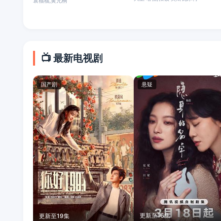
袁福福,黄允桐
📺 最新电视剧
国产剧
悬疑
更新至16集
更新至19集