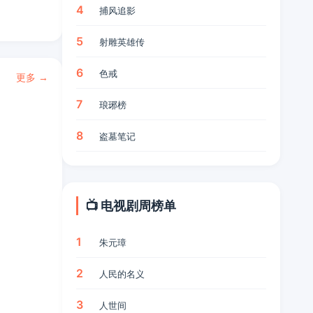
4
捕风追影
5
射雕英雄传
6
色戒
更多 →
7
琅琊榜
8
盗墓笔记
📺 电视剧周榜单
1
朱元璋
2
人民的名义
3
人世间