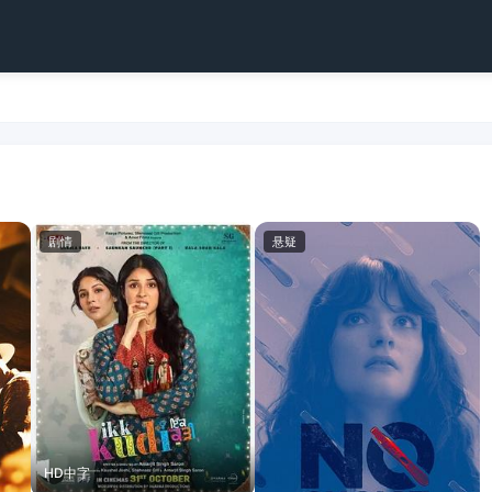
剧情
悬疑
HD中字