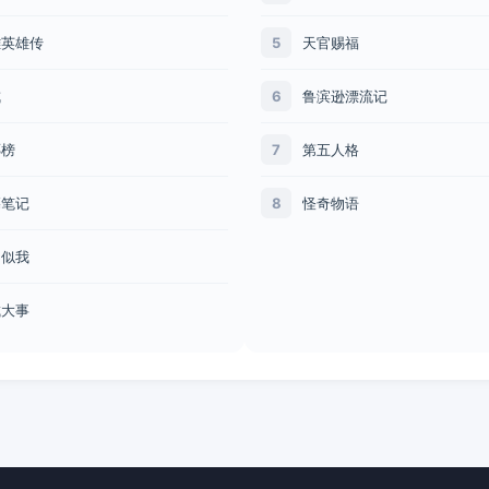
雕英雄传
天官赐福
5
戒
鲁滨逊漂流记
6
琊榜
第五人格
7
墓笔记
怪奇物语
8
阳似我
城大事