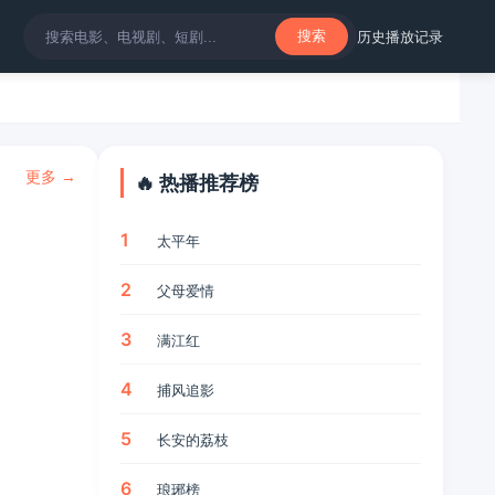
历史
播放记录
搜索
更多 →
🔥 热播推荐榜
1
太平年
2
父母爱情
3
满江红
4
捕风追影
5
长安的荔枝
6
琅琊榜