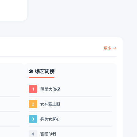
更多 →
🎤 综艺周榜
明星大侦探
1
女神蒙上眼
2
挠美女脚心
3
骄阳似我
4