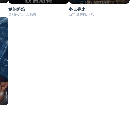
她的盛焰
冬去春来
郑则仕,马思纯,朱茵
白宇,章若楠,林允