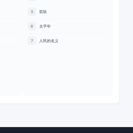
双轨
5
太平年
6
人民的名义
7