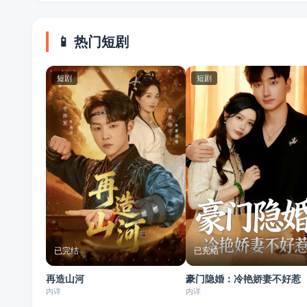
📱 热门短剧
短剧
短剧
已完结
已完结
再造山河
豪门隐婚：冷艳娇妻不好惹
内详
内详