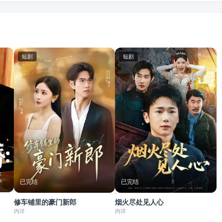
短剧
短剧
已完结
已完结
修车铺里的豪门新郎
烟火尽处见人心
内详
内详