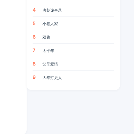
4
唐朝诡事录
5
小巷人家
6
双轨
7
太平年
8
父母爱情
9
大奉打更人