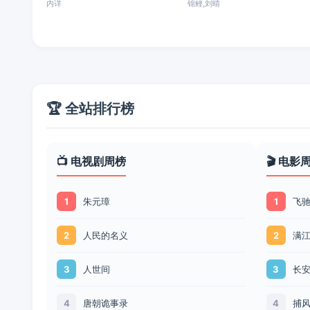
内详
锦鲤,刘晴
🏆 全站排行榜
📺 电视剧周榜
🎬 电影
朱元璋
飞驰
1
1
人民的名义
满
2
2
人世间
长
3
3
唐朝诡事录
捕
4
4