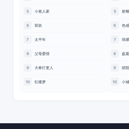
小巷人家
射
5
5
双轨
色
6
6
太平年
琅
7
7
父母爱情
盗
8
8
大奉打更人
骄
9
9
红楼梦
小
10
10