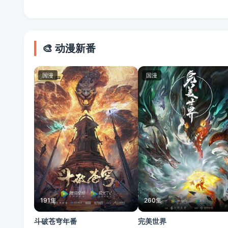
🎨 动漫新番
国漫
国漫
191集
260集
斗破苍穹年番
完美世界