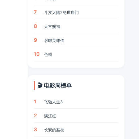
7
斗罗大陆2绝世唐门
8
天官赐福
9
射雕英雄传
10
色戒
🎬 电影周榜单
1
飞驰人生3
2
满江红
3
长安的荔枝