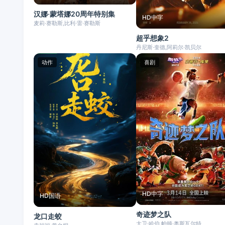
汉娜·蒙塔娜20周年特别集
HD中字
麦莉·赛勒斯,比利·雷·赛勒斯
超乎想象2
丹尼斯·奎德,阿莉尔·凯贝尔
动作
喜剧
HD中字
HD国语
奇迹梦之队
龙口走蛟
大卫·哈伯,帕顿·奥斯瓦尔特