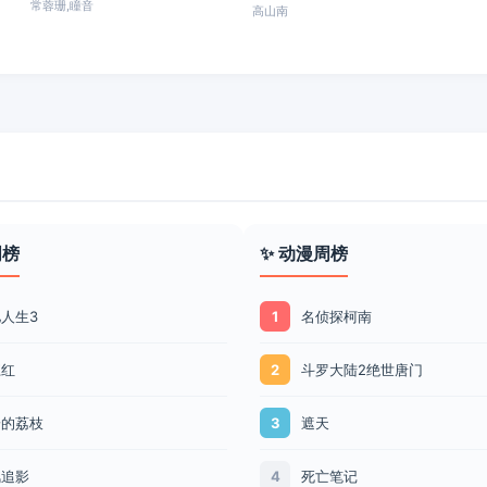
常蓉珊,瞳音
高山南
周榜
✨ 动漫周榜
人生3
名侦探柯南
1
江红
斗罗大陆2绝世唐门
2
安的荔枝
遮天
3
风追影
死亡笔记
4