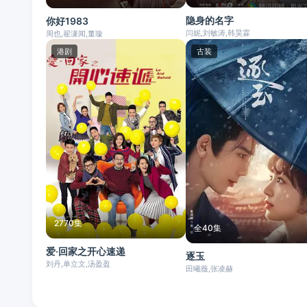
隐身的名字
你好1983
闫妮,刘敏涛,韩昊霖
周也,翟潇闻,董璇
港剧
古装
2770集
全40集
爱·回家之开心速递
逐玉
刘丹,单立文,汤盈盈
田曦薇,张凌赫