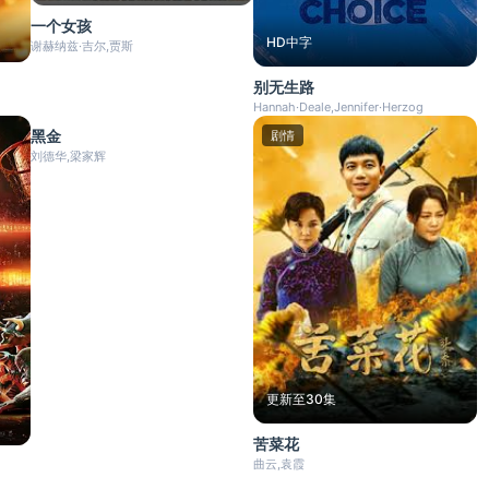
一个女孩
HD中字
谢赫纳兹·吉尔,贾斯
别无生路
更新至16集
Hannah·Deale,Jennifer·Herzog
黑金
动作
剧情
刘德华,梁家辉
更新至30集
苦菜花
曲云,袁霞