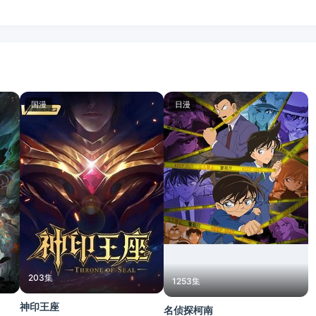
国漫
日漫
203集
1253集
神印王座
名侦探柯南