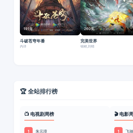
191集
260集
斗破苍穹年番
完美世界
内详
锦鲤,刘晴
🏆 全站排行榜
📺 电视剧周榜
🎬 电影
朱元璋
飞驰
1
1