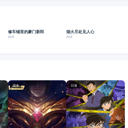
已完结
已完结
修车铺里的豪门新郎
烟火尽处见人心
短剧
短剧
内详
内详
国漫
日漫