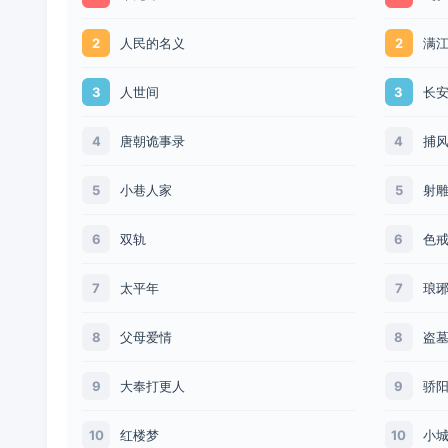
人民的名义
满
2
2
人世间
长
3
3
唐朝诡事录
捕
4
4
小巷人家
射
5
5
双轨
色
6
6
太平年
琅
7
7
父母爱情
盗
8
8
大奉打更人
骄
9
9
红楼梦
小
10
10