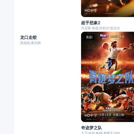
HD中字
超乎想象2
HD国语
丹尼斯·奎德,阿莉尔·凯贝尔
龙口走蛟
动作
喜剧
袁福福,黄允桐
HD中字
奇迹梦之队
大卫·哈伯,帕顿·奥斯瓦尔特