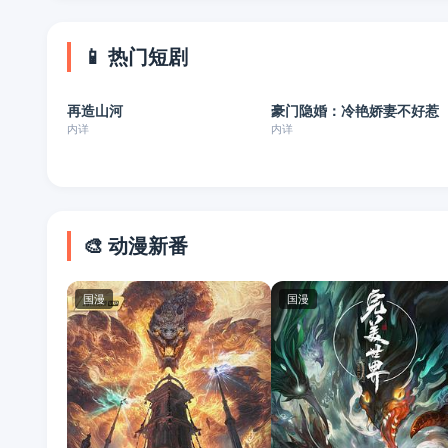
📱 热门短剧
已完结
已完结
再造山河
豪门隐婚：冷艳娇妻不好惹
短剧
短剧
内详
内详
🎨 动漫新番
国漫
国漫