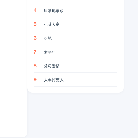
4
唐朝诡事录
5
小巷人家
6
双轨
7
太平年
8
父母爱情
9
大奉打更人