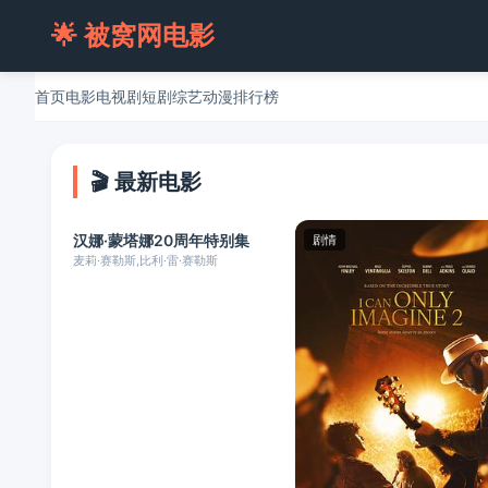
🌟 被窝网电影
首页
电影
电视剧
短剧
综艺
动漫
排行榜
🎬 最新电影
HD中字
汉娜·蒙塔娜20周年特别集
纪录片
剧情
麦莉·赛勒斯,比利·雷·赛勒斯