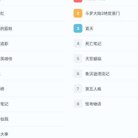
江红
斗罗大陆2绝世唐门
2
安的荔枝
遮天
3
风追影
死亡笔记
4
雕英雄传
天官赐福
5
戒
鲁滨逊漂流记
6
琊榜
第五人格
7
墓笔记
怪奇物语
8
阳似我
城大事