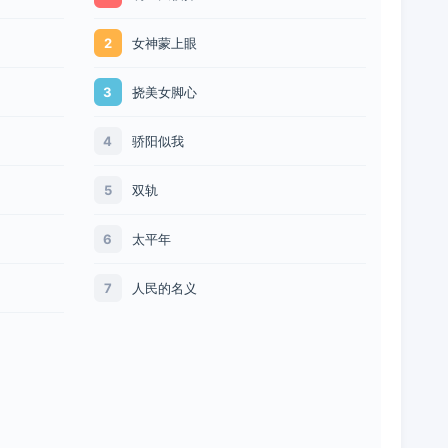
女神蒙上眼
2
挠美女脚心
3
骄阳似我
4
双轨
5
太平年
6
人民的名义
7