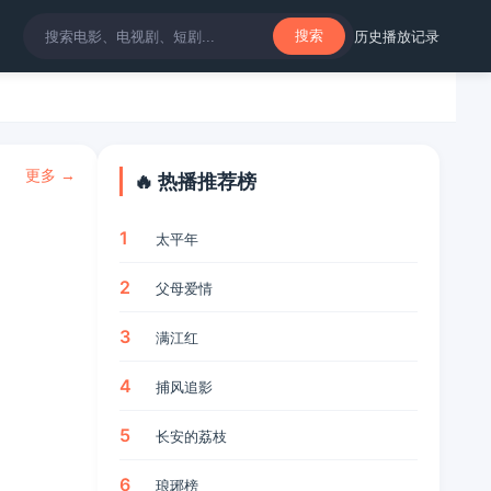
历史
播放记录
搜索
更多 →
🔥 热播推荐榜
1
太平年
2
父母爱情
3
满江红
4
捕风追影
5
长安的荔枝
6
琅琊榜