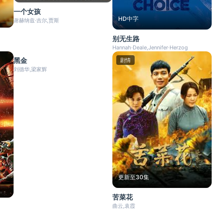
一个女孩
HD中字
谢赫纳兹·吉尔,贾斯
别无生路
更新至16集
Hannah·Deale,Jennifer·Herzog
黑金
动作
剧情
刘德华,梁家辉
更新至30集
苦菜花
曲云,袁霞