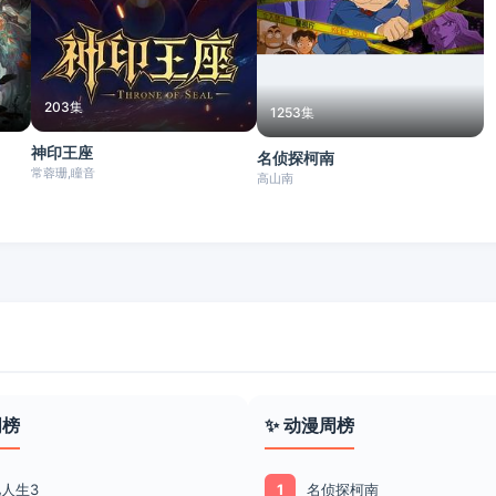
203集
1253集
神印王座
名侦探柯南
常蓉珊,瞳音
高山南
周榜
✨ 动漫周榜
人生3
名侦探柯南
1