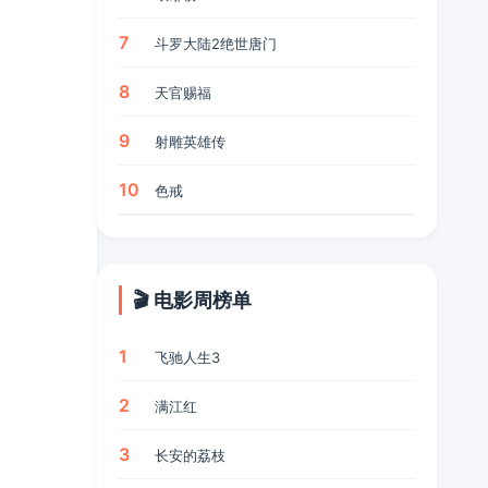
7
斗罗大陆2绝世唐门
8
天官赐福
9
射雕英雄传
10
色戒
🎬 电影周榜单
1
飞驰人生3
2
满江红
3
长安的荔枝