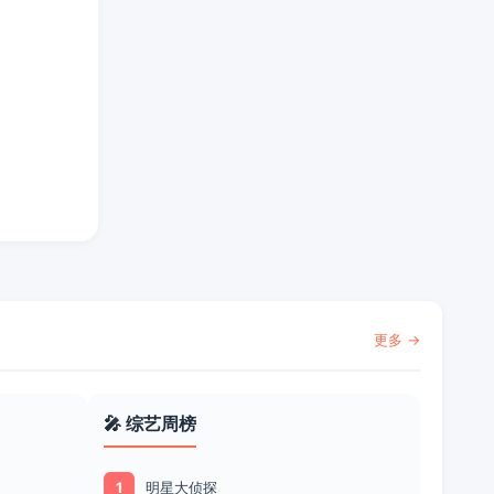
更多 →
🎤 综艺周榜
明星大侦探
1