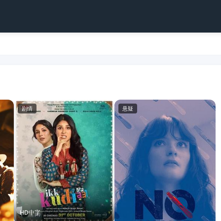
剧情
悬疑
HD中字