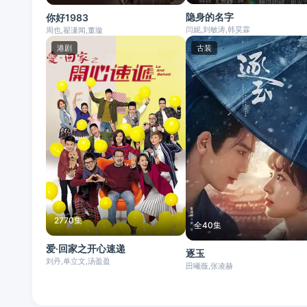
隐身的名字
你好1983
闫妮,刘敏涛,韩昊霖
周也,翟潇闻,董璇
港剧
古装
2770集
全40集
爱·回家之开心速递
逐玉
刘丹,单立文,汤盈盈
田曦薇,张凌赫