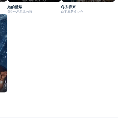
她的盛焰
冬去春来
郑则仕,马思纯,朱茵
白宇,章若楠,林允