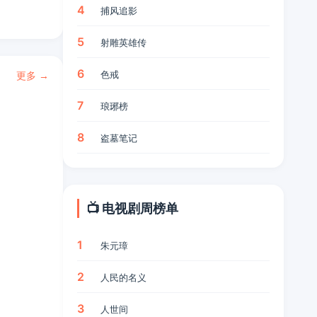
4
捕风追影
5
射雕英雄传
6
色戒
更多 →
7
琅琊榜
8
盗墓笔记
📺 电视剧周榜单
1
朱元璋
2
人民的名义
3
人世间